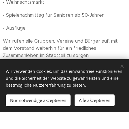
- Weihnachtsmarkt
- Spielenachmittag für Senioren ab 50-Jahren
- Ausflüge
Wir rufen alle Gruppen, Vereine und Bürger auf, mit
dem Vorstand weiterhin für ein friedliches
Zusammenleben im Stadtteil zu sorgen.
In diesem Sinne wünscht sich der Vorstand, wie in
Wir verwenden Cookies, um das einwandfreie Funktionieren
Gemeinsam - - mehr - - erreichen
unserem Logo "
",
und die Sicherheit der Website zu gewährleisten und eine
eine weitere gute Zusammenarbeit mit Allen im
bestmögliche Nutzererfahrung zu bieten.
Stadtteil.
Nur notwendige akzeptieren
Alle akzeptieren